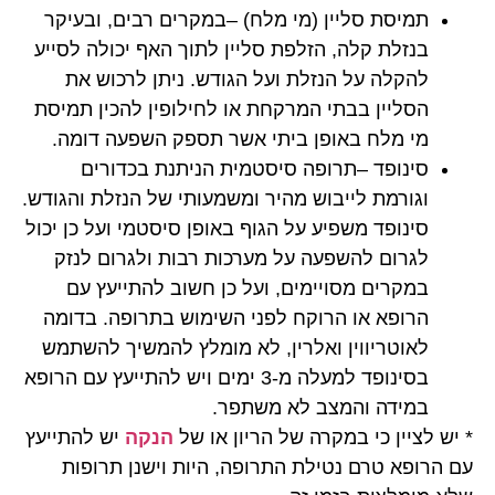
תמיסת סליין (מי מלח) –במקרים רבים, ובעיקר
בנזלת קלה, הזלפת סליין לתוך האף יכולה לסייע
להקלה על הנזלת ועל הגודש. ניתן לרכוש את
הסליין בבתי המרקחת או לחילופין להכין תמיסת
מי מלח באופן ביתי אשר תספק השפעה דומה.
סינופד –תרופה סיסטמית הניתנת בכדורים
וגורמת לייבוש מהיר ומשמעותי של הנזלת והגודש.
סינופד משפיע על הגוף באופן סיסטמי ועל כן יכול
לגרום להשפעה על מערכות רבות ולגרום לנזק
במקרים מסויימים, ועל כן חשוב להתייעץ עם
הרופא או הרוקח לפני השימוש בתרופה. בדומה
לאוטריווין ואלרין, לא מומלץ להמשיך להשתמש
בסינופד למעלה מ-3 ימים ויש להתייעץ עם הרופא
במידה והמצב לא משתפר.
* יש לציין כי במקרה של הריון או של
הנקה
יש להתייעץ
עם הרופא טרם נטילת התרופה, היות וישנן תרופות