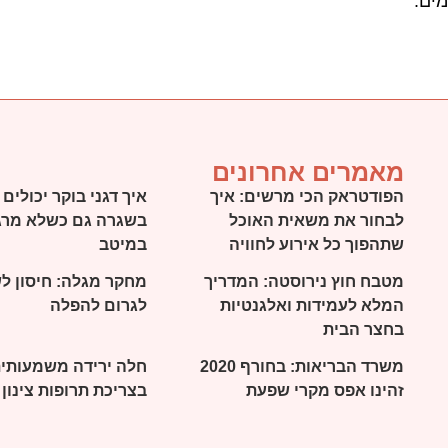
מים.
מאמרים אחרונים
הפודטראק הכי מרשים: איך
איך דגני בוקר יכולי
לבחור את משאית האוכל
בשגרה גם כשלא מרג
שתהפוך כל אירוע לחוויה
במיטב
מטבח חוץ נירוסטה: המדריך
מחקר מגלה: חיסון ל
המלא לעמידות ואלגנטיות
לגרום להפלה
בחצר הבית
משרד הבריאות: בחורף 2020
חלה ירידה משמעותי
זהינו אפס מקרי שפעת
בצריכת תרופות צינון