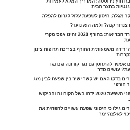
ח חוץ נירוסטה: המדריך המלא לעמידות
גנטיות בחצר הבית
ר מגלה: חיסון לשפעת עלול לגרום להפלה
צנרור קנה? ולמה הוא נועד?
משרד הבריאות: בחורף 2020 זהינו אפס מקרי
ת
 ירידה משמעותית החורף בצריכת תרופות צינון
קררות
 אפשר להתחסן גם נגד קורונה וגם נגד
ת? עושים סדר
ים בדקו האם יש קשר ישיר בין שפעת לבין מזג
ר חורפי
חיסוני השפעת 2020 ידחו בשל הקורונה והביקוש
ים גילו כי חיסוני שפעת עשויים להפחית את
כוי לאלצהיימר