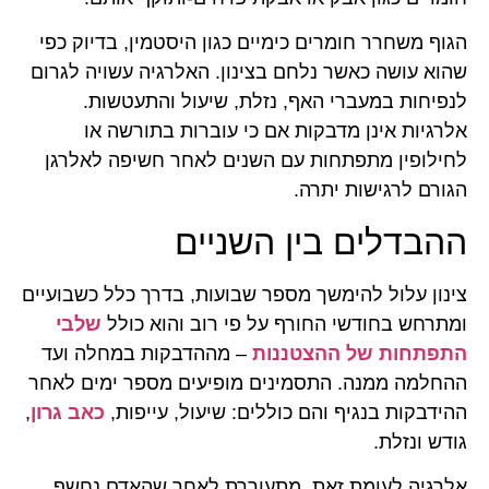
הגוף משחרר חומרים כימיים כגון היסטמין, בדיוק כפי
שהוא עושה כאשר נלחם בצינון. האלרגיה עשויה לגרום
לנפיחות במעברי האף, נזלת, שיעול והתעטשות.
אלרגיות אינן מדבקות אם כי עוברות בתורשה או
לחילופין מתפתחות עם השנים לאחר חשיפה לאלרגן
הגורם לרגישות יתרה.
ההבדלים בין השניים
צינון עלול להימשך מספר שבועות, בדרך כלל כשבועיים
ומתרחש בחודשי החורף על פי רוב והוא כולל
שלבי
התפתחות של ההצטננות
– מההדבקות במחלה ועד
ההחלמה ממנה. התסמינים מופיעים מספר ימים לאחר
ההידבקות בנגיף והם כוללים: שיעול, עייפות,
כאב גרון
,
גודש ונזלת.
אלרגיה לעומת זאת, מתעוררת לאחר שהאדם נחשף