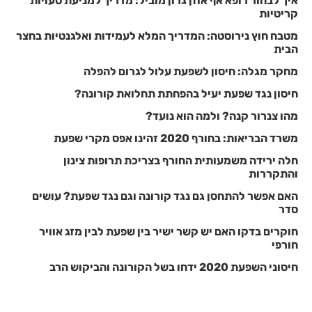
איך לבחור רופא אף אוזן גרון מוביל: מדריך למניעת טעויות
קריטיות
מטבח חוץ נירוסטה: המדריך המלא לעמידות ואלגנטיות בחצר
הבית
מחקר מגלה: חיסון לשפעת עלול לגרום להפלה
חיסון נגד שפעת יעיל בהפחתת תחלואת קורונה?
מהו צנרור קנה? ולמה הוא נועד?
משרד הבריאות: בחורף 2020 זהינו אפס מקרי שפעת
חלה ירידה משמעותית החורף בצריכת תרופות צינון
והתקררות
האם אפשר להתחסן גם נגד קורונה וגם נגד שפעת? עושים
סדר
חוקרים בדקו האם יש קשר ישיר בין שפעת לבין מזג אוויר
חורפי
חיסוני השפעת 2020 ידחו בשל הקורונה והביקוש הרב