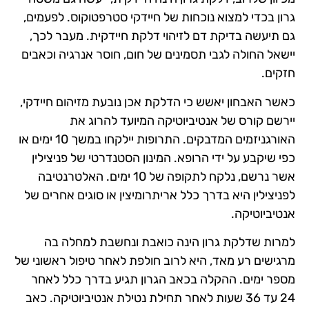
גרון בכדי למצוא נוכחות של חיידקי סטרפטוקוס. לפעמים,
גם תיעשה בדיקת דם לזיהוי דלקת חיידקית. מעבר לכך,
יישאל החולה לגבי תסמינים של חום, חוסר אנרגיה וכאבים
חזקים.
כאשר האבחון יאשש כי הדלקת אכן נובעת מזיהום חיידקי,
יירשם קורס של אנטיביוטיקה המיועד להרוג את
האורגניזמים המדבקים. התרופות יילקחו במשך 10 ימים או
כפי שיקבע על ידי הרופא. המינון הסטנדרטי של פניצילין
אשר נרשם, נלקח לתקופה של 10 ימים. האלטרנטיבה
לפניצילין היא בדרך כלל אריתרומיצין או סוגים אחרים של
אנטיביוטיקה.
למרות שדלקת גרון הינה כואבת ונחשבת למחלה בה
מרגישים רע מאד, היא לרוב חולפת לאחר טיפול ראשוני של
מספר ימים. ההקלה בכאב הגרון תגיע בדרך כלל לאחר
24 עד 36 שעות לאחר תחילת נטילת אנטיביוטיקה. כאב