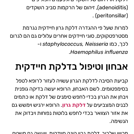
(adenoiditis), זיהום של הרקמות סביב השקדים
(peritonsillar) .
למרות שעל פי ההגדרה דלקת גרון חיידקית נגרמת
מסטרפטקוקים, סוגי חיידקים אחרים עלולים גם הם לגרום
לכך, כמו
staphylococcus, Neisseria
ו-
.
Haemophilus influenza
אבחון וטיפול בדלקת חיידקית
קביעת הסיבה לדלקת הגרון עשויה לעזור לרופא לטפל
בסימפטומים. לשם האבחון, הרופא יעשה בדיקה גופנית
ויבחן את הגרון בכדי לחפש סימנים של דלקת או כתמים
לבנים המצביעים על
דלקת גרון
. הרופא ירגיש וימשש גם
את אזור הצוואר בכדי לחפש בלוטות נפוחות ויבדוק את
הנשימה.
מכיוון שלרוב, דלקת גרון הינה חיידקית, ייעשה גם משטח