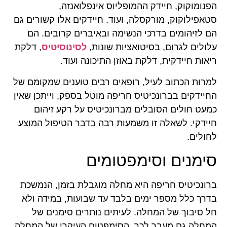
הפנומוקוק, חיידק ההמופליוס אינפלואנזה,
סטאפילוקוק, מורקסלה, ועוד. חיידקים אלו קשורים גם
הם לזיהומים בדרכי הנשימה ובאיברים קרובים. הם
עלולים לגרום, בסיטואציות שונות,
לסינוסיטיס
, דלקת
ריאות חיידקית, דלקת באוזן התיכונה ועוד.
למרות הכתוב לעיל, רופאים רבים טוענים שמקומם של
החיידקים בברונכיטיס חריפה מוטל בספק, וייתכן שאין
כמעט חולים הסובלים מברונכיטיס על רקע זיהום
חיידקי. לשאלה זו משמעות רבה בדבר הטיפול המוצע
לחולים.
סימנים וסימפטומים
ברונכיטיס חריפה היא מחלה מוגבלת בזמן, הנמשכת
בדרך כלל מספר ימים בלבד עד שבועות, במידה ולא
חל סיבוך של המחלה. לעיתים נותרים סימנים של
המחלה גם מעבר לכך. הסימפטום העיקרי של המחלה