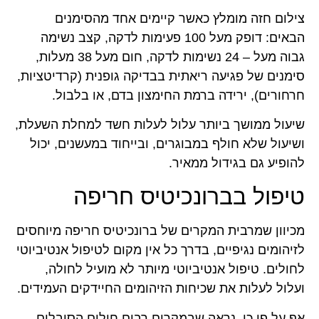
צילום חזה מומלץ כאשר קיימים אחד מהסימנים
הבאים: דופק מעל 100 פעימות לדקה, קצב נשימה
גבוה מעל – 24 נשימות לדקה, חום מעל 38 מעלות,
סימנים של פגיעה ריאתית בבדיקה גופנית (קרדיטציות,
חרחורים), ירידה ברמת החימצון בדם, או בלבול.
שיעול ממושך ביותר עלול לעלות חשד למחלת השעלת,
ושיעול שלא חולף במבוגרים, ובייחוד במעשנים, יכול
להופיע גם בגידול ממאיר.
טיפול בברונכיטיס חריפה
מכיוון שמרבית המקרים של ברונכיטיס חריפה מיוחסים
לזיהומים נגיפיים, בדרך כל אין מקום לטיפול אנטיביוטי
לחולים. טיפול אנטיביוטי מיותר לא מועיל לחולה,
ועלול לעלות את שכיחות הזיהומים החיידקים העמידים.
אף על פי כן, נראה שבמקרים רבים חולים הסובלים