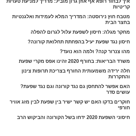
איך לבחור רופא אף אוזן גרון מוביל: מדריך למניעת טעויות
קריטיות
מטבח חוץ נירוסטה: המדריך המלא לעמידות ואלגנטיות
בחצר הבית
מחקר מגלה: חיסון לשפעת עלול לגרום להפלה
חיסון נגד שפעת יעיל בהפחתת תחלואת קורונה?
מהו צנרור קנה? ולמה הוא נועד?
משרד הבריאות: בחורף 2020 זהינו אפס מקרי שפעת
חלה ירידה משמעותית החורף בצריכת תרופות צינון
והתקררות
האם אפשר להתחסן גם נגד קורונה וגם נגד שפעת?
עושים סדר
חוקרים בדקו האם יש קשר ישיר בין שפעת לבין מזג אוויר
חורפי
חיסוני השפעת 2020 ידחו בשל הקורונה והביקוש הרב