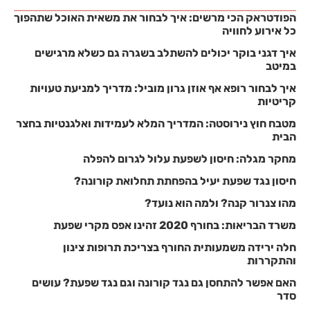
הפודטראק הכי מרשים: איך לבחור את משאית האוכל שתהפוך
כל אירוע לחוויה
איך דגני בוקר יכולים להשתלב בשגרה גם כשלא מרגישים
במיטב
איך לבחור רופא אף אוזן גרון מוביל: מדריך למניעת טעויות
קריטיות
מטבח חוץ נירוסטה: המדריך המלא לעמידות ואלגנטיות בחצר
הבית
מחקר מגלה: חיסון לשפעת עלול לגרום להפלה
חיסון נגד שפעת יעיל בהפחתת תחלואת קורונה?
מהו צנרור קנה? ולמה הוא נועד?
משרד הבריאות: בחורף 2020 זהינו אפס מקרי שפעת
חלה ירידה משמעותית החורף בצריכת תרופות צינון
והתקררות
האם אפשר להתחסן גם נגד קורונה וגם נגד שפעת? עושים
סדר