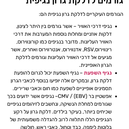
גורמים לדלקת גרון נגיפית
הגורמים העיקריים לדלקת גרון נגיפית הם:
נגיפי דרכי האוויר – אשר גורמים בין היתר לצינון,
דלקות אוזניים ומחלות נוספות המערבות את דרכי
האוויר העליונות. מדובר בנגיפים כמו קורונווירוס,
רינווירוס,RSV, אדנווירוס, אנטרווירוס ואחרים, אשר
מגיעים אל דרכי האוויר העליונות וגורמים לדלקת
הגרון האופיינית.
נגיף השפעת
– נגיף השפעת יכול לגרום להופעת
דלקת גרון, ובמקרים אלה יופיעו בנוסף לכאבי הגרון
תסמינים אופייניים לשפעת כמו חום וכאבי שרירים.
אפשטיין בר (EBV) / CMV– נגיפים אשר ידועים בכך
שגורמים למחלת הנשיקה, ונחשבים לזיהומים נגיפיים
שכיחים ביותר, בעיקר בילדים. דלקת גרון על רקע
הנגיפים הללו תתלווה לרוב להגדלה משמעותית של
בלוטות לימפה, כבד וטחול, כאבי ראש, חולשה