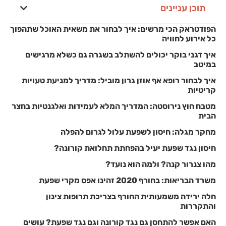
תוכן עניינים
הפודטראק הכי מרשים: איך לבחור את משאית האוכל שתהפוך
כל אירוע לחוויה
איך דגני בוקר יכולים להשתלב בשגרה גם כשלא מרגישים
במיטב
איך לבחור רופא אף אוזן גרון מוביל: מדריך למניעת טעויות
קריטיות
מטבח חוץ נירוסטה: המדריך המלא לעמידות ואלגנטיות בחצר
הבית
מחקר מגלה: חיסון לשפעת עלול לגרום להפלה
חיסון נגד שפעת יעיל בהפחתת תחלואת קורונה?
מהו צנרור קנה? ולמה הוא נועד?
משרד הבריאות: בחורף 2020 זהינו אפס מקרי שפעת
חלה ירידה משמעותית החורף בצריכת תרופות צינון
והתקררות
האם אפשר להתחסן גם נגד קורונה וגם נגד שפעת? עושים