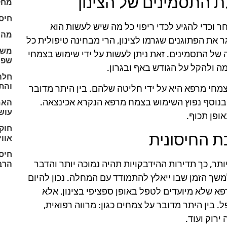
 התסמינים של הצינון
מחק
חיס
 וכדי להגיע לכדי ריפוי כל מה שיש לעשות הוא
מהו 
את הפתוגנים שגרמו לצינון, הרי מבחינה טיפולית כל
של התסמינים. זאת ניתן לעשות על ידי שימוש בצמחי
שפע
ה ולהקל על הגודש באף ובגרון.
חלה 
והת
צמחי מרפא היא על ידי חליטה שלהם. בין היתר מדובר
. בנוסף נפוץ השימוש בצמח מרפא הנקרא אכינצאה.
האם
עוש
ופן תכוף.
חוקר
ת החיסונית
אווי
ר, כך תדירות ההידבקויות תהיה נמוכה יותר והדבר
הרב
משך הזמן שבו ייאלץ להתמודד עם המחלה. נכון להיום
פא שלא מיועדים לטפל באופן ספציפי בצינון, אלא
בין היתר מדובר על צמחים כגון: מרווה רפואית,
ירוק ועוד.