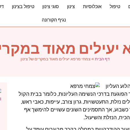
טיפול
אוכלוסיות
צינון
סוגי צינון
טיפול בצינון
דל
נגיף הקורונה
יעילים מאוד במקרים
דף הבית
»
צמחי מרפא יעילים מאוד במקרים של צינון
לוע העליון
הפוגעת בדרכי הנשימה העליונות, כלומר בבית הקול
ם נזלת, התעטשויות, גרון צורב, עייפות, כאבי ראש,
שך כשבוע, אך התסמינים השונים עשויים להימשך אף
כיח, הנזלת והשיעול.
עור ההידבקויות במחלה בקרב מבוגרים עומד על