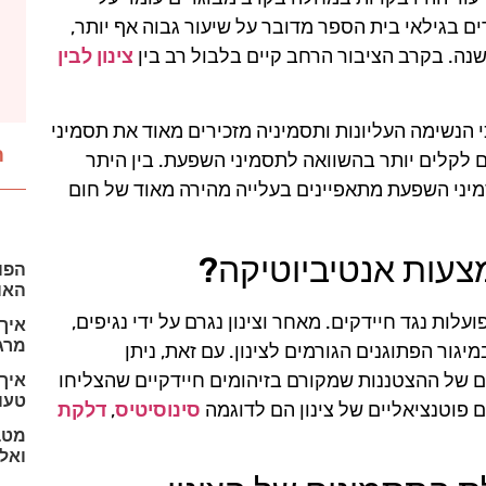
ם בגילאי בית הספר מדובר על שיעור גבוה אף יותר,
שנה. בקרב הציבור הרחב קיים בלבול רב בין
צינון לבין
הנשימה העליונות ותסמיניה מזכירים מאוד את תסמיני
ת
ים לקלים יותר בהשוואה לתסמיני השפעת. בין היתר
ני השפעת מתאפיינים בעלייה מהירה מאוד של חום
מצעות אנטיביוטיקה?
הפו
האוכ
ות נגד חיידקים. מאחר וצינון נגרם על ידי נגיפים,
איך
מרג
גור הפתוגנים הגורמים לצינון. עם זאת, ניתן
 של ההצטננות שמקורם בזיהומים חיידקיים שהצליחו
איך 
טעוי
ם פוטנציאליים של צינון הם לדוגמה
סינוסיטיס
,
דלקת
מטב
ואל