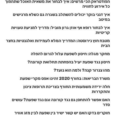
הפודטראק הכי מרשים: איך לבחור את משאית האוכל שתהפוך
כל אירוע לחוויה
איך דגני בוקר יכולים להשתלב בשגרה גם כשלא מרגישים
במיטב
איך לבחור רופא אף אוזן גרון מוביל: מדריך למניעת טעויות
קריטיות
מטבח חוץ נירוסטה: המדריך המלא לעמידות ואלגנטיות בחצר
הבית
מחקר מגלה: חיסון לשפעת עלול לגרום להפלה
חיסון נגד שפעת יעיל בהפחתת תחלואת קורונה?
מהו צנרור קנה? ולמה הוא נועד?
משרד הבריאות: בחורף 2020 זהינו אפס מקרי שפעת
חלה ירידה משמעותית החורף בצריכת תרופות צינון
והתקררות
האם אפשר להתחסן גם נגד קורונה וגם נגד שפעת? עושים
סדר
חוקרים בדקו האם יש קשר ישיר בין שפעת לבין מזג אוויר