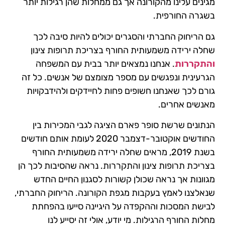
מגינים עלינו מהקורונה אך גם ממחלות שהן רגילות יותר
בשגרה החורפית.
גם הריחוק החברתי והסגרים יכולים להיות סיבה לכך
שחלה ירידה משמעותית החורף בצריכת תרופות צינון
והתקררות
. אנחנו נמצאים יותר בבית עם המשפחה
הגרעינית ונפגשים עם מספר מצומצם של אנשים. כל זה
גורם לכך שאנחנו חשופים פחות לחיידקים ולהידבקויות
מאנשים אחרים.
הנתונים שרשת סופר פארם הציגה לגבי המכירות בין
החודשים אוקטובר-דצמבר 2020 לעומת אותם חודשים
בשנת 2019, מראים שחלה ירידה משמעותית החורף
בצריכת תרופות צינון והתקררות. נראה שהסיבות לכך הן
מגוונות אך נראה שכולן קשורות לסגנון החיים החדש
שנאלצנו לאמץ בעקבות מגפת הקורונה. הריחוק החברתי,
לבישת המסכות וההקפדה על היגיינה סייעו בהפחתת
מחלות החורף הרגילות. מי יודע, אולי זה יסייע לנו