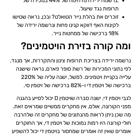
.נרשמה ירידה מדהימה של 44% במכירה של
תרופות נגד שיעול.
זוכרים את בהלת נייר הטואלט? ובכן, נראה שטישו
לקינוח האף דווקא קנינו פחות ונרשמה ירידה של
18% ברכישה של ממחטות נייר.
ומה קורה בזירת הויטמינים?
נרשמה ירידה בצריכת תרופות צינון והתקררות, אך מנגד,
לפי נתוני המכירות של רשת סופר פארם, נראה שישנה
עלייה בקניית ויטמינים. למשל, ישנה עליה של 220%
ברכישה של ויטמין די ו-82% ברכישה של ויטמין סי.
לגבי ויטמין די, ישנה סברה שויטמין D יכול לסייע בהגנה
מפני הקורונה, אולם, אין מחקרים ממשיים שמראים זאת.
מה שכן ניתן לראות מהנתונים של מחקרים זה שלהרבה
חולי קורונה היו רמות נמוכות של ויטמין די, אך החוקרים
אומרים שאין זה אומרים שמחסור בויטמין די יכול להשפיע