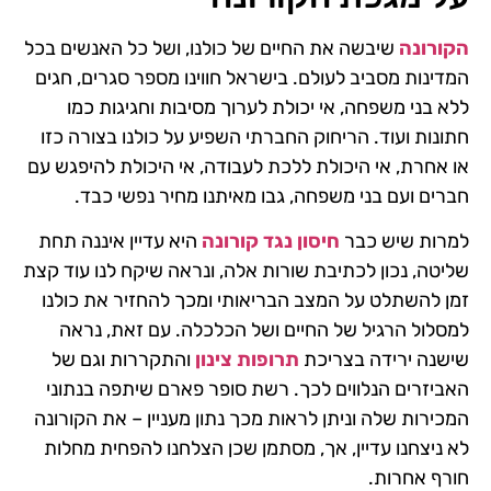
הקורונה
שיבשה את החיים של כולנו, ושל כל האנשים בכל
המדינות מסביב לעולם. בישראל חווינו מספר סגרים, חגים
ללא בני משפחה, אי יכולת לערוך מסיבות וחגיגות כמו
חתונות ועוד. הריחוק החברתי השפיע על כולנו בצורה כזו
או אחרת, אי היכולת ללכת לעבודה, אי היכולת להיפגש עם
חברים ועם בני משפחה, גבו מאיתנו מחיר נפשי כבד.
למרות שיש כבר
חיסון נגד קורונה
היא עדיין איננה תחת
שליטה, נכון לכתיבת שורות אלה, ונראה שיקח לנו עוד קצת
זמן להשתלט על המצב הבריאותי ומכך להחזיר את כולנו
למסלול הרגיל של החיים ושל הכלכלה. עם זאת, נראה
שישנה ירידה בצריכת
תרופות צינון
והתקררות וגם של
האביזרים הנלווים לכך. רשת סופר פארם שיתפה בנתוני
המכירות שלה וניתן לראות מכך נתון מעניין – את הקורונה
לא ניצחנו עדיין, אך, מסתמן שכן הצלחנו להפחית מחלות
חורף אחרות.