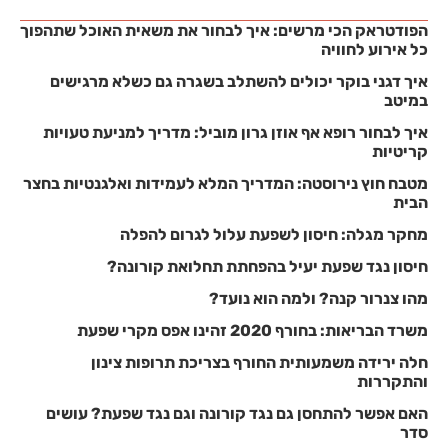
הפודטראק הכי מרשים: איך לבחור את משאית האוכל שתהפוך
כל אירוע לחוויה
איך דגני בוקר יכולים להשתלב בשגרה גם כשלא מרגישים
במיטב
איך לבחור רופא אף אוזן גרון מוביל: מדריך למניעת טעויות
קריטיות
מטבח חוץ נירוסטה: המדריך המלא לעמידות ואלגנטיות בחצר
הבית
מחקר מגלה: חיסון לשפעת עלול לגרום להפלה
חיסון נגד שפעת יעיל בהפחתת תחלואת קורונה?
מהו צנרור קנה? ולמה הוא נועד?
משרד הבריאות: בחורף 2020 זהינו אפס מקרי שפעת
חלה ירידה משמעותית החורף בצריכת תרופות צינון
והתקררות
האם אפשר להתחסן גם נגד קורונה וגם נגד שפעת? עושים
סדר