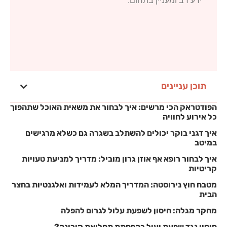
ידע רב ומעניין בתחום.
תוכן עניינים
הפודטראק הכי מרשים: איך לבחור את משאית האוכל שתהפוך
כל אירוע לחוויה
איך דגני בוקר יכולים להשתלב בשגרה גם כשלא מרגישים
במיטב
איך לבחור רופא אף אוזן גרון מוביל: מדריך למניעת טעויות
קריטיות
מטבח חוץ נירוסטה: המדריך המלא לעמידות ואלגנטיות בחצר
הבית
מחקר מגלה: חיסון לשפעת עלול לגרום להפלה
חיסון נגד שפעת יעיל בהפחתת תחלואת קורונה?